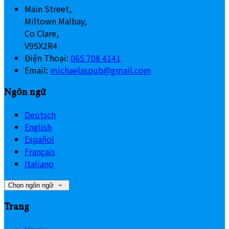
Main Street,
Miltown Malbay,
Co Clare,
V95X2R4
Điện Thoại
:
065 708 4141
Email:
michaelaspub@gmail.com
Ngôn ngữ
Deutsch
English
Español
Français
Italiano
Chọn ngôn ngữ
Trang