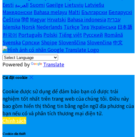
Eesti
العربية
Suomi
Gaeilge
Lietuvių
Latviešu
Македонски
Bahasa melayu
Malti
Български
Беларускі
Čeština
हिंदी
Magyar
Hrvatski
Bahasa indonesia
עברית
Íslenska
Norsk
Nederlands
Türkçe
ไทย
Українська
日本語
한국어
Português
Polski
Tiếng việt
Русский
Română
Svenska
Српски
Shqipe
Slovenščina
Slovenčina
中文
Powered by
Translate
Cài đặt cookie
Cookie được sử dụng để đảm bảo bạn có được trải
nghiệm tốt nhất trên trang web của chúng tôi. Điều này
bao gồm hiển thị thông tin bằng ngôn ngữ địa phương của
bạn nếu có và phân tích thương mại điện tử.
Chính sách
Cookie cần thiết