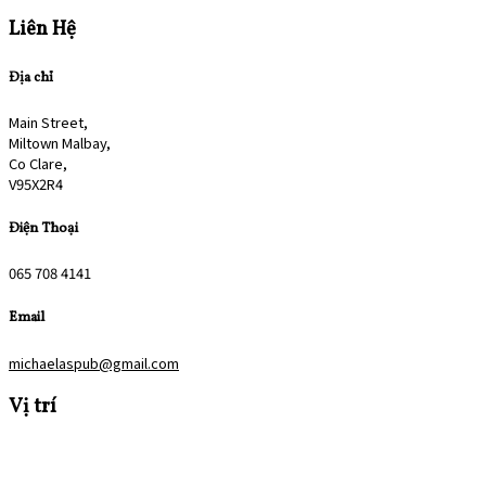
Liên Hệ
Địa chỉ
Main Street,
Miltown Malbay,
Co Clare,
V95X2R4
Điện Thoại
065 708 4141
Email
michaelaspub@gmail.com
Vị trí