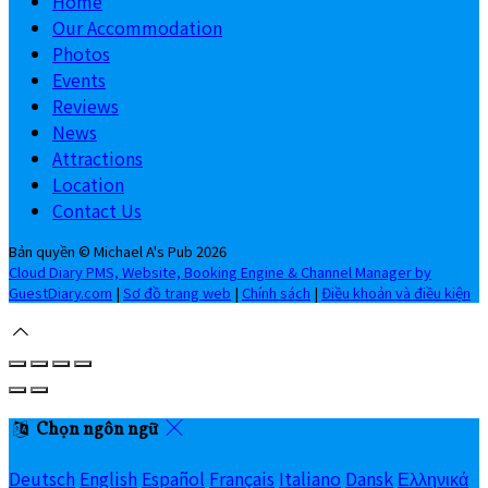
Home
Our Accommodation
Photos
Events
Reviews
News
Attractions
Location
Contact Us
Bản quyền
©
Michael A's Pub 2026
Cloud Diary PMS, Website, Booking Engine & Channel Manager by
GuestDiary.com
|
Sơ đồ trang web
|
Chính sách
|
Điều khoản và điều kiện
Chọn ngôn ngữ
Deutsch
English
Español
Français
Italiano
Dansk
Ελληνικά