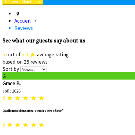
Accueil
Reviews
See what our guests say about us
5
out of
5.0
average rating
based on 25 reviews
Sort by
G
Grace B.
août 2026
5
Quelle note donneriez-vous à votre séjour ?
5