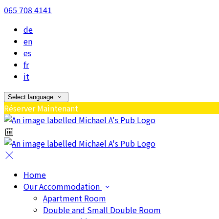
065 708 4141
de
en
es
fr
it
Select language
Réserver Maintenant
Home
Our Accommodation
Apartment Room
Double and Small Double Room