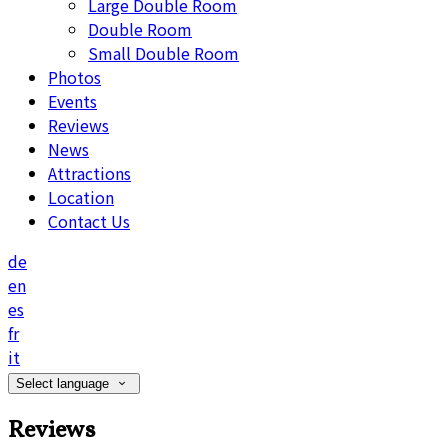
Large Double Room
Double Room
Small Double Room
Photos
Events
Reviews
News
Attractions
Location
Contact Us
de
en
es
fr
it
Select language
Reviews