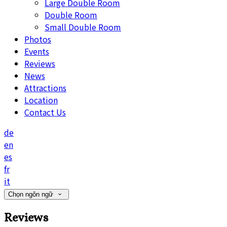
Large Double Room
Double Room
Small Double Room
Photos
Events
Reviews
News
Attractions
Location
Contact Us
de
en
es
fr
it
Chọn ngôn ngữ
Reviews