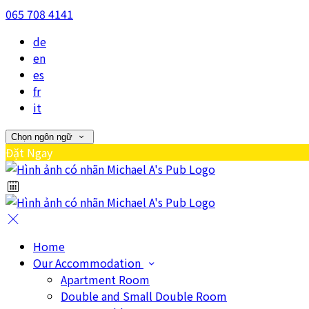
065 708 4141
de
en
es
fr
it
Chọn ngôn ngữ
Đặt Ngay
Home
Our Accommodation
Apartment Room
Double and Small Double Room