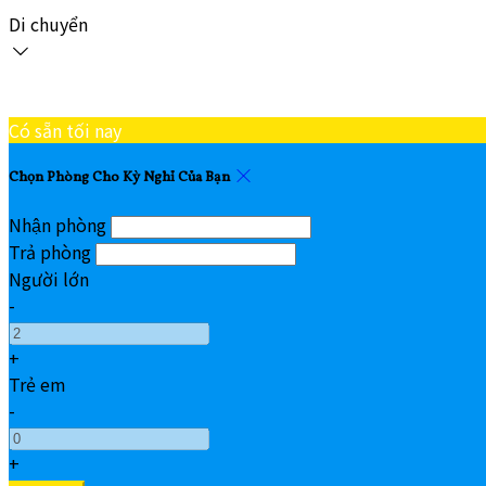
Di chuyển
Có sẵn tối nay
Chọn Phòng Cho Kỳ Nghỉ Của Bạn
Nhận phòng
Trả phòng
Người lớn
-
+
Trẻ em
-
+