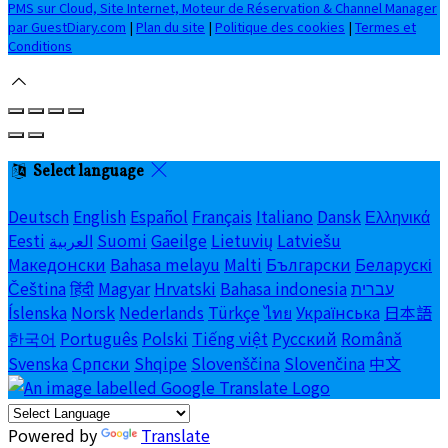
PMS sur Cloud, Site Internet, Moteur de Réservation & Channel Manager
par GuestDiary.com
|
Plan du site
|
Politique des cookies
|
Termes et
Conditions
Select language
Deutsch
English
Español
Français
Italiano
Dansk
Ελληνικά
Eesti
العربية
Suomi
Gaeilge
Lietuvių
Latviešu
Македонски
Bahasa melayu
Malti
Български
Беларускі
Čeština
हिंदी
Magyar
Hrvatski
Bahasa indonesia
עברית
Íslenska
Norsk
Nederlands
Türkçe
ไทย
Українська
日本語
한국어
Português
Polski
Tiếng việt
Русский
Română
Svenska
Српски
Shqipe
Slovenščina
Slovenčina
中文
Powered by
Translate