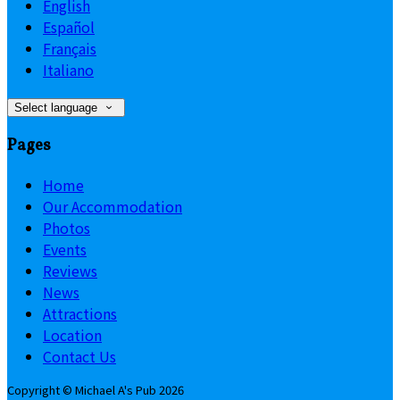
English
Español
Français
Italiano
Select language
Pages
Home
Our Accommodation
Photos
Events
Reviews
News
Attractions
Location
Contact Us
Copyright ©
Michael A's Pub 2026